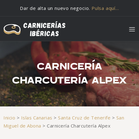
Saltar al contenido
Dar de alta un nuevo negocio.
Pulsa aquí…
CARNICERÍA
CHARCUTERÍA ALPEX
Inicio
>
Islas Canarias
>
Santa Cruz de Tenerife
>
San
Miguel de Abona
>
Carnicería Charcutería Alpex