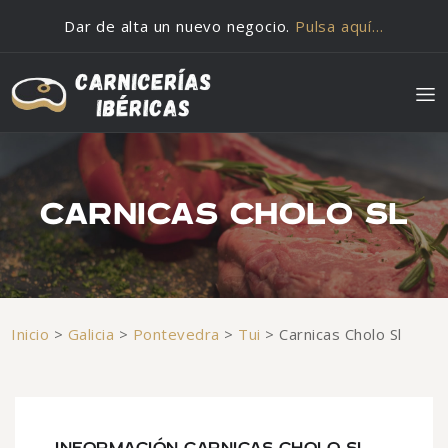
Saltar al contenido
Dar de alta un nuevo negocio.
Pulsa aquí…
CARNICAS CHOLO SL
Inicio
>
Galicia
>
Pontevedra
>
Tui
>
Carnicas Cholo Sl
INFORMACIÓN CARNICAS CHOLO SL