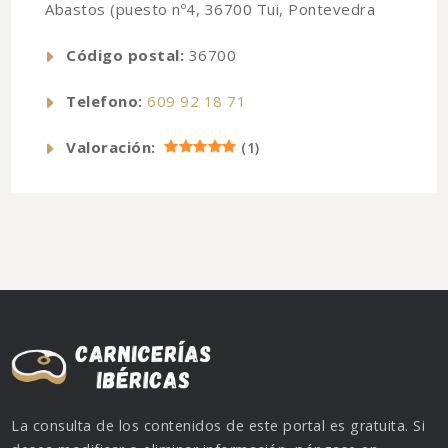
Abastos (puesto nº4, 36700 Tui, Pontevedra
Código postal:
36700
Telefono:
609 92 18 71
Valoración:
(
1
)
La consulta de los contenidos de este portal es gratuita. Si