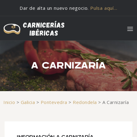
Saltar al contenido
Dar de alta un nuevo negocio.
Pulsa aquí…
A CARNIZARÍA
Inicio
>
Galicia
>
Pontevedra
>
Redondela
>
A Carnizaría
INFORMACIÓN A CARNIZARÍA