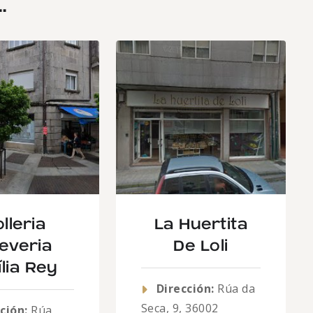
.
lleria
La Huertita
everia
De Loli
lia Rey
Dirección:
Rúa da
Seca, 9, 36002
ción:
Rúa