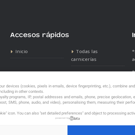
Accesos rápidos
Inicio
Todas las
*
carnicerías
a
*
Contacto
Política de cookies
s
ur devices (cookies, pixels in emails, device fingerprinting, etc.), combine an
Política de
including in other contexts.
privacidad
loyalty programs, IP, postal addresses and emails, phone, precise geolocation, 
post, SMS, phone, audio, and video), personalising them, measuring their per
kie" icon
. You can also "set detailed preferences" and object to processing acti
powered by
© 2026. carniceriasibericas.com