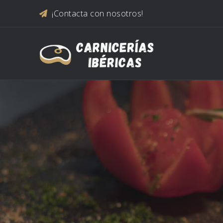
Saltar al contenido
¡Contacta con nosotros!