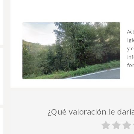
Ac
Ig
y 
in
fo
¿Qué valoración le darí