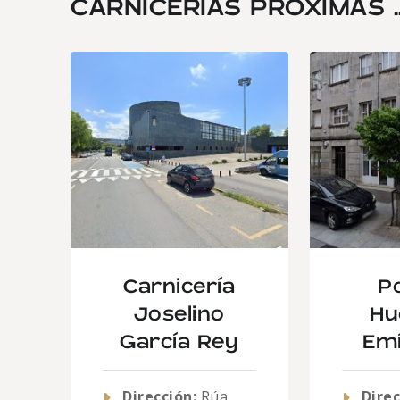
CARNICERÍAS PRÓXIMAS ..
Carnicería
Po
Joselino
Hu
García Rey
Emí
Dirección:
Rúa
Direc