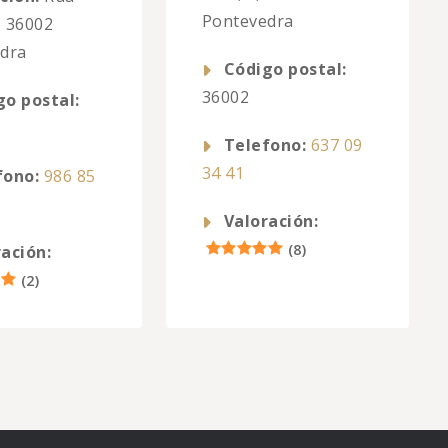
Pontevedra
, 36002
dra
Código postal:
36002
go postal:
Telefono:
637 09
34 41
fono:
986 85
Valoración:
(
8
)
ación:
(
2
)