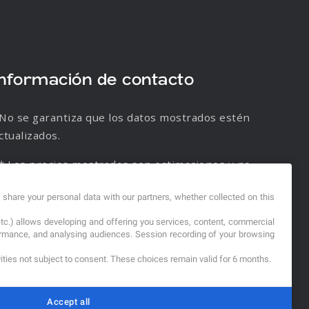
Información de contacto
No se garantiza que los datos mostrados estén
ctualizados.
* Los precios mostrados son estimaciones y no
e garantiza su veracidad.
d share your personal data with our partners, whether collected on this
etc.) allows developing and offering you services, content, commercial
formance, and analysing audiences. Session recording of your browsing
vities not subject to consent. These choices remain valid for 6 months.
Accept all