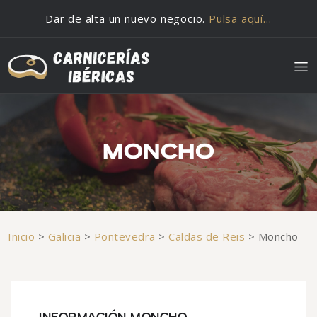
Saltar al contenido
Dar de alta un nuevo negocio.
Pulsa aquí…
MONCHO
Inicio
>
Galicia
>
Pontevedra
>
Caldas de Reis
>
Moncho
INFORMACIÓN MONCHO