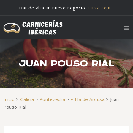
Saltar al contenido
Dar de alta un nuevo negocio.
Pulsa aquí…
JUAN POUSO RIAL
Inicio
>
Galicia
>
Pontevedra
>
A Illa de Arousa
>
Juan
Pouso Rial