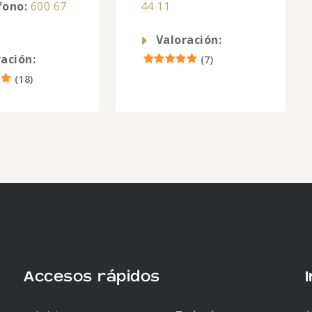
fono:
600 67
44 11
Valoración:
ación:
(
7
)
(
18
)
Accesos rápidos