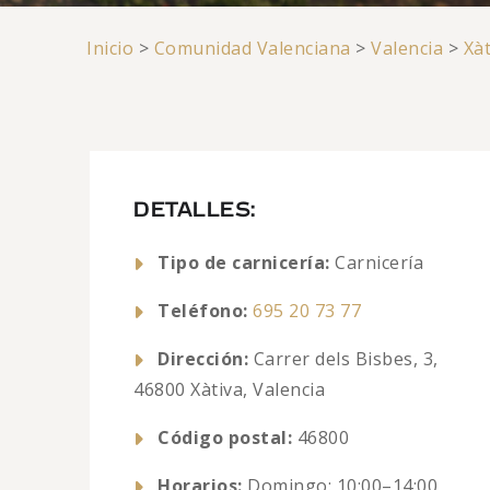
Inicio
>
Comunidad Valenciana
>
Valencia
>
Xàt
DETALLES:
Tipo de carnicería:
Carnicería
Teléfono:
695 20 73 77
Dirección:
Carrer dels Bisbes, 3,
46800 Xàtiva, Valencia
Código postal:
46800
Horarios:
Domingo: 10:00–14:00,