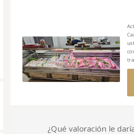
Ac
Ca
us
co
tr
¿Qué valoración le darí