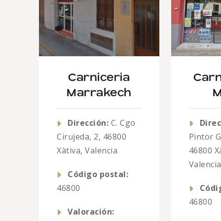
Carniceria
Carn
Marrakech
M
Dirección:
C. Cgo
Direc
Cirujeda, 2, 46800
Pintor G
Xàtiva, Valencia
46800 Xà
Valenci
Código postal:
46800
Códi
46800
Valoración: