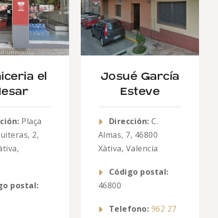
iceria el
Josué García
esar
Esteve
ción:
Plaça
Dirección:
C.
uiteras, 2,
Almas, 7, 46800
tiva,
Xàtiva, Valencia
a
Código postal:
go postal:
46800
Telefono:
962 27