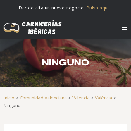
Saltar al contenido
Dar de alta un nuevo negocio.
Pulsa aquí…
NINGUNO
Inicio
>
Comunidad Valenciana
>
Valencia
>
València
>
Ninguno