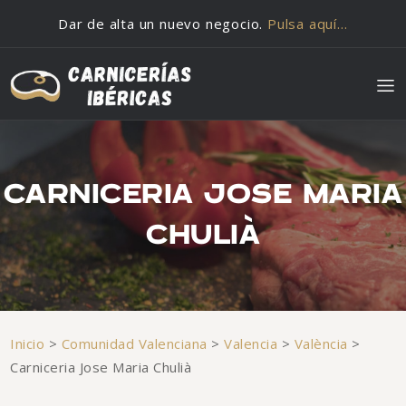
Saltar al contenido
Dar de alta un nuevo negocio.
Pulsa aquí…
CARNICERIA JOSE MARIA
CHULIÀ
Inicio
>
Comunidad Valenciana
>
Valencia
>
València
>
Carniceria Jose Maria Chulià