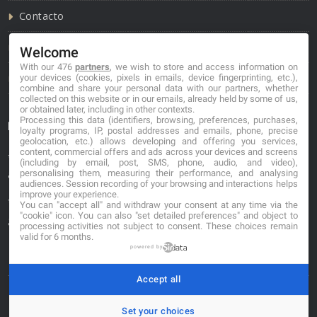
Contacto
Política de cookies
Welcome
With our 476
partners
, we wish to store and access information on
Política de privacidad
your devices (cookies, pixels in emails, device fingerprinting, etc.),
combine and share your personal data with our partners, whether
collected on this website or in our emails, already held by some of us,
or obtained later, including in other contexts.
Processing this data (identifiers, browsing, preferences, purchases,
Información de contacto
loyalty programs, IP, postal addresses and emails, phone, precise
geolocation, etc.) allows developing and offering you services,
content, commercial offers and ads across your devices and screens
*No se garantiza que los datos mostrados estén
(including by email, post, SMS, phone, audio, and video),
personalising them, measuring their performance, and analysing
actualizados.
audiences. Session recording of your browsing and interactions helps
improve your experience.
** Los precios mostrados son estimaciones y no se
You can "accept all" and withdraw your consent at any time via the
"cookie" icon
. You can also "set detailed preferences" and object to
garantiza su veracidad.
processing activities not subject to consent. These choices remain
valid for 6 months.
powered by
Accept all
© 2026. carniceriasibericas.com
Set your choices