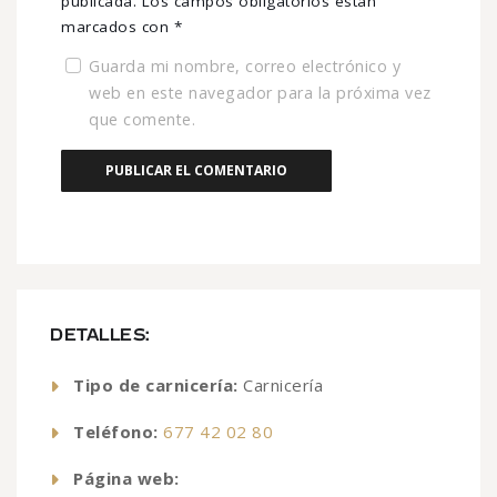
publicada.
Los campos obligatorios están
marcados con
*
Guarda mi nombre, correo electrónico y
web en este navegador para la próxima vez
que comente.
DETALLES:
Tipo de carnicería:
Carnicería
Teléfono:
677 42 02 80
Página web: