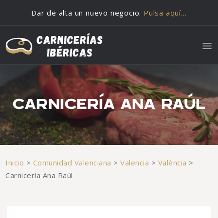
Saltar al contenido
Dar de alta un nuevo negocio.
Pulsa aquí…
CARNICERÍA ANA RAÚL
Inicio
>
Comunidad Valenciana
>
Valencia
>
València
>
Carnicería Ana Raúl