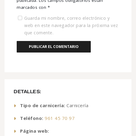
publicada.
Los campos obligatorios están
marcados con
*
Guarda mi nombre, correo electrónico y
web en este navegador para la próxima vez
que comente.
DETALLES:
Tipo de carnicería:
Carnicería
Teléfono:
961 45 70 97
Página web: