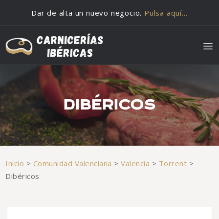
Saltar al contenido
Dar de alta un nuevo negocio.
Pulsa aquí…
DIBÉRICOS
Inicio
>
Comunidad Valenciana
>
Valencia
>
Torrent
>
Dibéricos