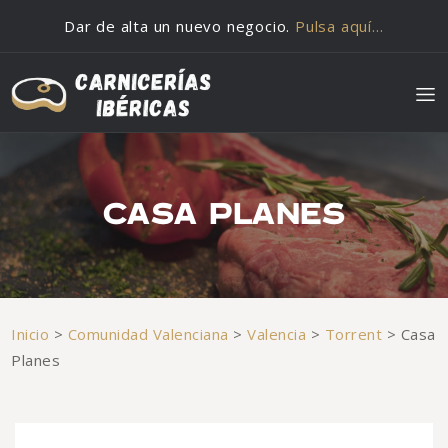
Saltar al contenido
Dar de alta un nuevo negocio.
Pulsa aquí…
CASA PLANES
Inicio
>
Comunidad Valenciana
>
Valencia
>
Torrent
>
Casa
Planes