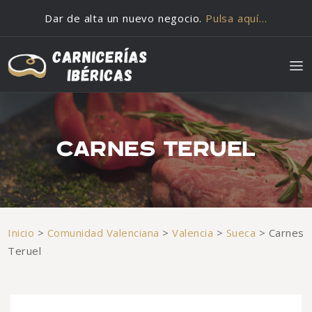
Saltar al contenido
Dar de alta un nuevo negocio.
Pulsa aquí…
CARNES TERUEL
Inicio
>
Comunidad Valenciana
>
Valencia
>
Sueca
>
Carnes
Teruel