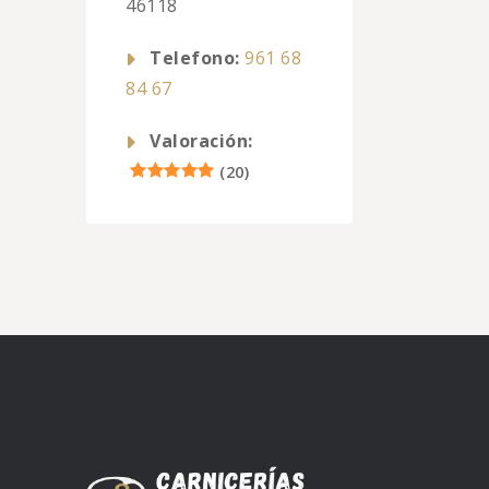
46118
Telefono:
961 68
84 67
Valoración:
(
20
)