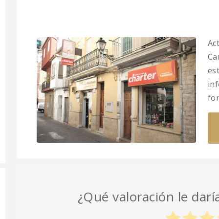
Ac
Car
es
in
fo
¿Qué valoración le darí