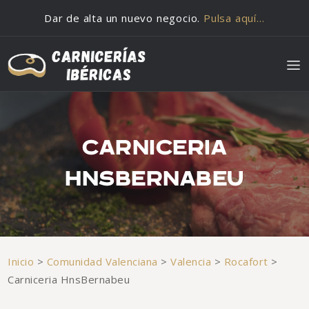
Saltar al contenido
Dar de alta un nuevo negocio.
Pulsa aquí…
CARNICERIA
HNSBERNABEU
Inicio
>
Comunidad Valenciana
>
Valencia
>
Rocafort
>
Carniceria HnsBernabeu