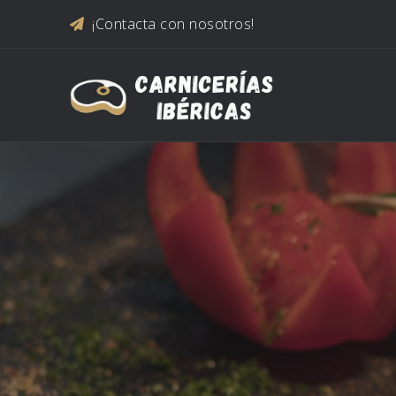
Saltar al contenido
¡Contacta con nosotros!