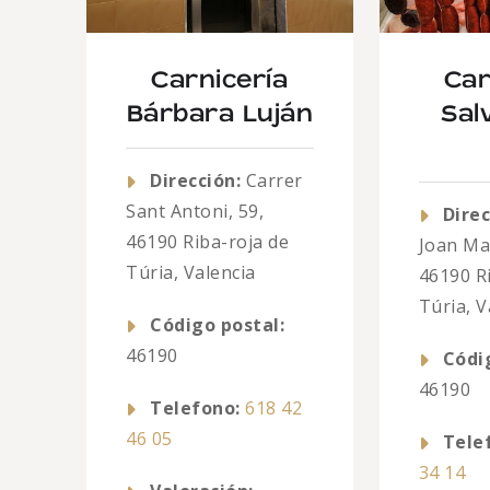
Carnicería
Car
Bárbara Luján
Sal
Dirección:
Carrer
Sant Antoni, 59,
Direc
46190 Riba-roja de
Joan Mar
Túria, Valencia
46190 R
Túria, V
Código postal:
46190
Códi
46190
Telefono:
618 42
46 05
Tele
34 14