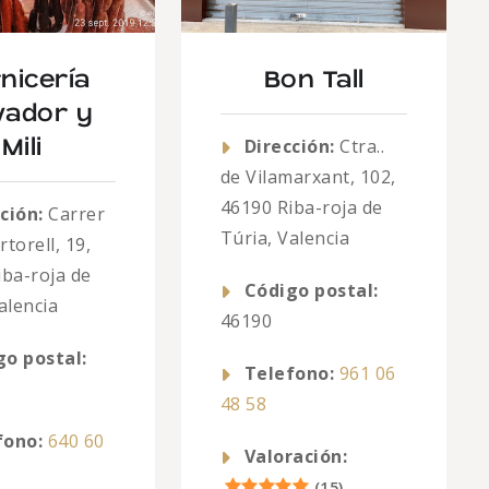
nicería
Bon Tall
vador y
Dirección:
Ctra..
Mili
de Vilamarxant, 102,
46190 Riba-roja de
ción:
Carrer
Túria, Valencia
torell, 19,
iba-roja de
Código postal:
alencia
46190
go postal:
Telefono:
961 06
48 58
fono:
640 60
Valoración:
(
15
)