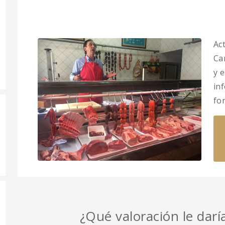
Ac
Car
y 
in
fo
¿Qué valoración le darí