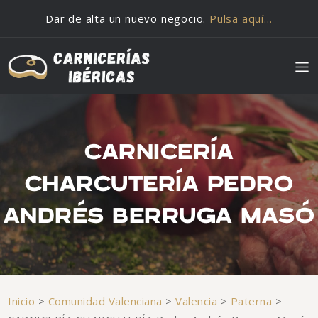
Saltar al contenido
Dar de alta un nuevo negocio.
Pulsa aquí…
CARNICERÍA
CHARCUTERÍA PEDRO
ANDRÉS BERRUGA MASÓ
Inicio
>
Comunidad Valenciana
>
Valencia
>
Paterna
>