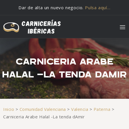
Saltar al contenido
Dar de alta un nuevo negocio.
Pulsa aquí…
CARNICERIA ARABE
HALAL -LA TENDA DAMIR
Inicio
>
Comunidad Valenciana
>
Valencia
>
Paterna
>
Carniceria Arabe Halal -La tenda dAmir