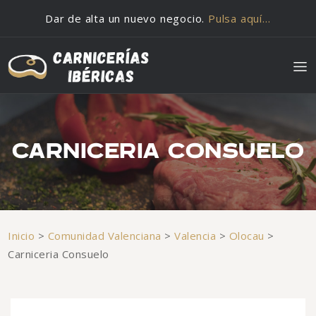
Saltar al contenido
Dar de alta un nuevo negocio.
Pulsa aquí…
CARNICERIA CONSUELO
Inicio
>
Comunidad Valenciana
>
Valencia
>
Olocau
>
Carniceria Consuelo