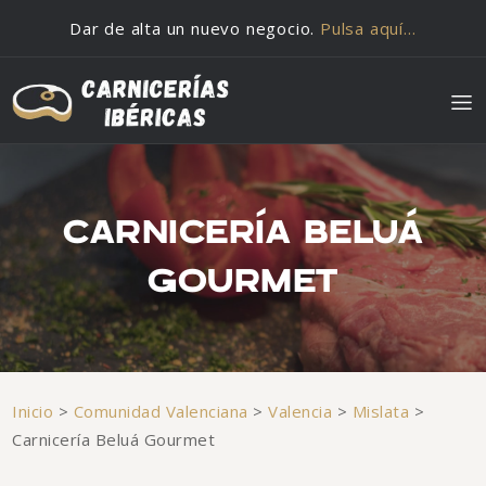
Saltar al contenido
Dar de alta un nuevo negocio.
Pulsa aquí…
CARNICERÍA BELUÁ
GOURMET
Inicio
>
Comunidad Valenciana
>
Valencia
>
Mislata
>
Carnicería Beluá Gourmet