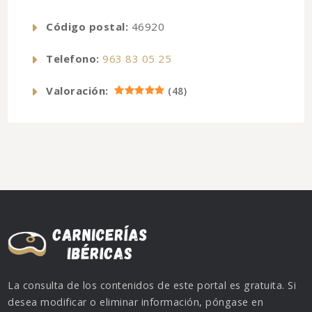
Código postal:
46920
Telefono:
963 83 05 25
Valoración:
(
48
)
La consulta de los contenidos de este portal es gratuita. Si
desea modificar o eliminar información, póngase en