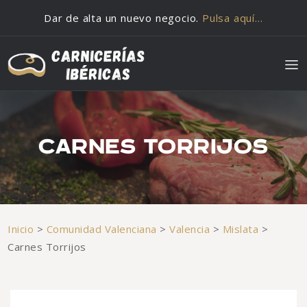
Saltar al contenido
Dar de alta un nuevo negocio.
Pulsa aquí…
CARNES TORRIJOS
Inicio
>
Comunidad Valenciana
>
Valencia
>
Mislata
>
Carnes Torrijos