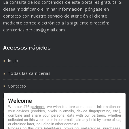
La consulta de los contenidos de este portal es gratuita. Si
desea modificar o eliminar información, póngase en
contacto con nuestro servicio de atención al cliente
mediante correo electrónico a la siguiente dirección:
carniceriasibericas@gmail.com
Accesos rápidos
Inicio
Todas las carnicerías
Contacto
Política de cookies
Welcome
With our 476
partners
, we wish to store and access information on
Política de privacidad
your devices (cookies, pixels in emails, device fingerprinting, etc.),
combine and share your personal data with our partners, whether
collected on this website or in our emails, already held by some of us,
or obtained later, including in other contexts.
Processing this data (identifiers, browsing, preferences, purchases,