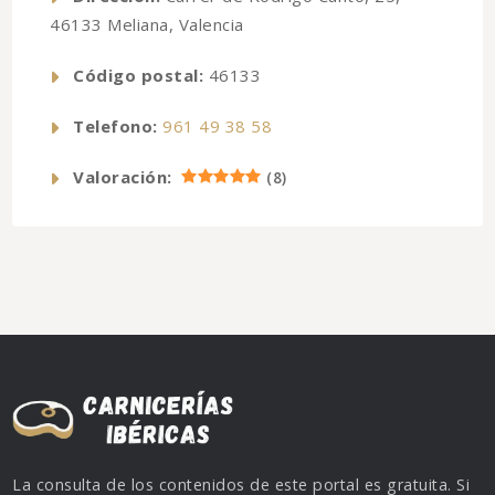
46133 Meliana, Valencia
Código postal:
46133
Telefono:
961 49 38 58
Valoración:
(
8
)
La consulta de los contenidos de este portal es gratuita. Si