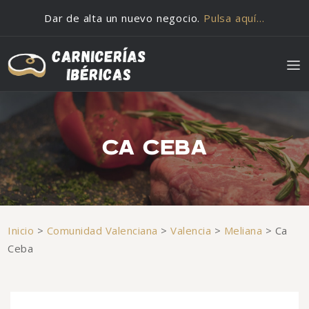
Saltar al contenido
Dar de alta un nuevo negocio.
Pulsa aquí…
CA CEBA
Inicio
>
Comunidad Valenciana
>
Valencia
>
Meliana
>
Ca
Ceba