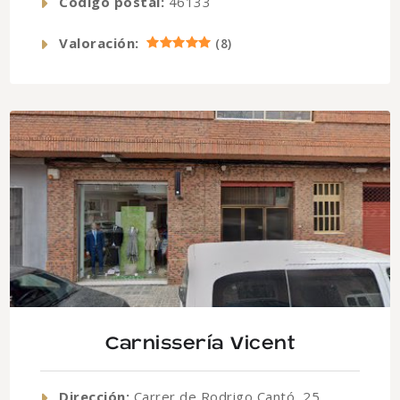
Código postal:
46133
Valoración:
(
8
)
Carnissería Vicent
Dirección:
Carrer de Rodrigo Cantó, 25,