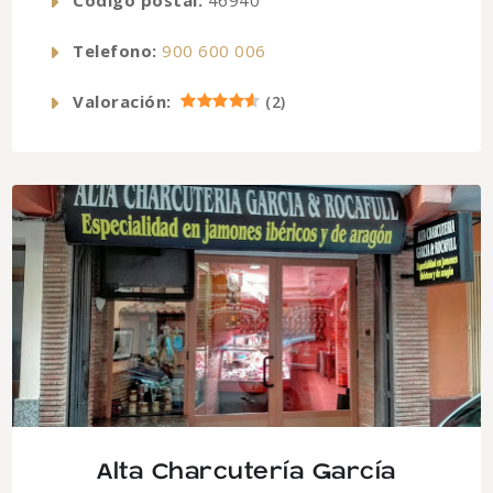
Código postal:
46940
Telefono:
900 600 006
Valoración:
(
2
)
Alta Charcutería García