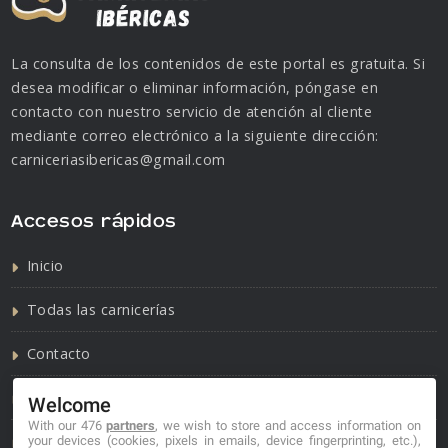
La consulta de los contenidos de este portal es gratuita. Si
desea modificar o eliminar información, póngase en
contacto con nuestro servicio de atención al cliente
mediante correo electrónico a la siguiente dirección:
carniceriasibericas@gmail.com
Accesos rápidos
Inicio
Todas las carnicerías
Contacto
Política de cookies
Welcome
With our 476
partners
, we wish to store and access information on
Política de privacidad
your devices (cookies, pixels in emails, device fingerprinting, etc.),