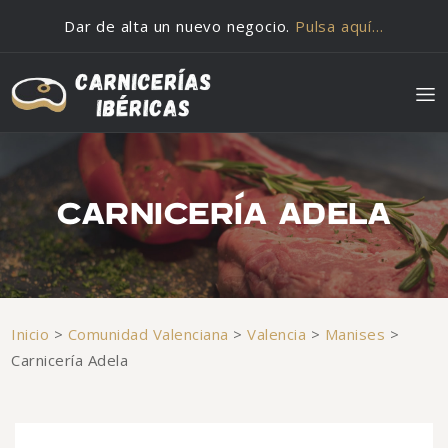
Saltar al contenido
Dar de alta un nuevo negocio.
Pulsa aquí…
CARNICERÍA ADELA
Inicio
>
Comunidad Valenciana
>
Valencia
>
Manises
>
Carnicería Adela