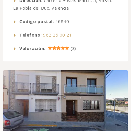
Dirección:
Carrer d'Ausiàs March, 5, 46840
La Pobla del Duc, Valencia
Código postal:
46840
Telefono:
962 25 00 21
Valoración:
(
3
)