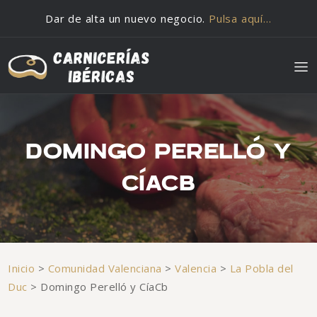
Saltar al contenido
Dar de alta un nuevo negocio.
Pulsa aquí…
DOMINGO PERELLÓ Y
CÍACB
Inicio
>
Comunidad Valenciana
>
Valencia
>
La Pobla del
Duc
>
Domingo Perelló y CíaCb