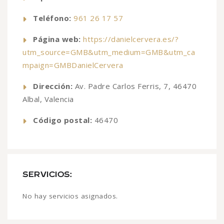
Teléfono:
961 26 17 57
Página web:
https://danielcervera.es/?
utm_source=GMB&utm_medium=GMB&utm_ca
mpaign=GMBDanielCervera
Dirección:
Av. Padre Carlos Ferris, 7, 46470
Albal, Valencia
Código postal:
46470
SERVICIOS:
No hay servicios asignados.