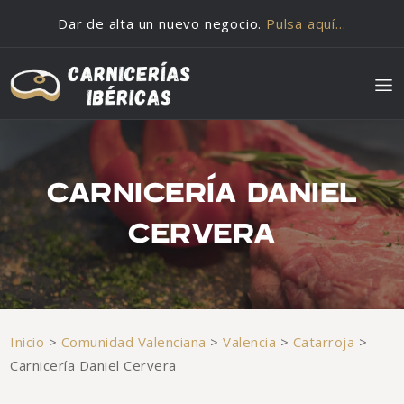
Saltar al contenido
Dar de alta un nuevo negocio.
Pulsa aquí…
CARNICERÍA DANIEL
CERVERA
Inicio
>
Comunidad Valenciana
>
Valencia
>
Catarroja
>
Carnicería Daniel Cervera