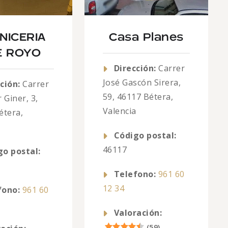
NICERIA
Casa Planes
E ROYO
Dirección:
Carrer
José Gascón Sirera,
ción:
Carrer
59, 46117 Bétera,
 Giner, 3,
Valencia
étera,
a
Código postal:
46117
go postal:
Telefono:
961 60
12 34
fono:
961 60
Valoración:
(
59
)