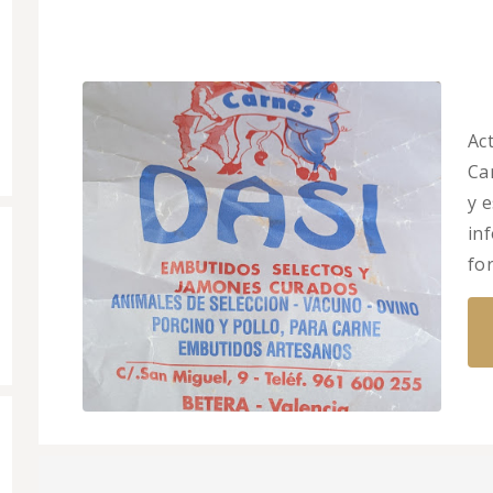
Ac
Car
y 
in
fo