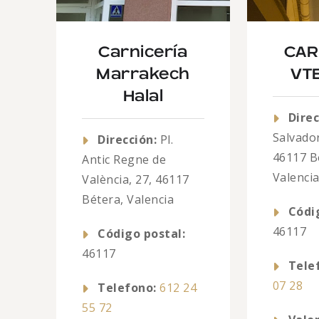
Carnicería
CAR
Marrakech
VT
Halal
Direc
Salvador
Dirección:
Pl.
46117 B
Antic Regne de
Valenci
València, 27, 46117
Bétera, Valencia
Códi
46117
Código postal:
46117
Tele
07 28
Telefono:
612 24
55 72