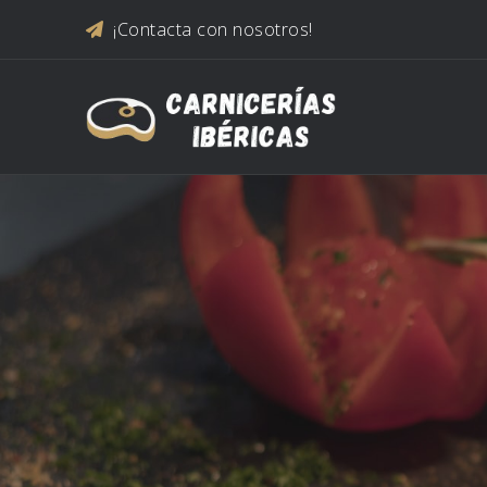
Saltar al contenido
¡Contacta con nosotros!