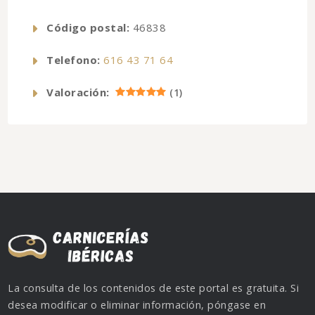
Código postal:
46838
Telefono:
616 43 71 64
Valoración:
(
1
)
La consulta de los contenidos de este portal es gratuita. Si
desea modificar o eliminar información, póngase en