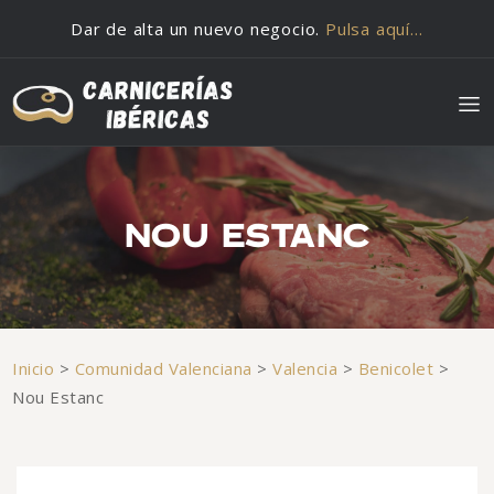
Saltar al contenido
Dar de alta un nuevo negocio.
Pulsa aquí…
NOU ESTANC
Inicio
>
Comunidad Valenciana
>
Valencia
>
Benicolet
>
Nou Estanc