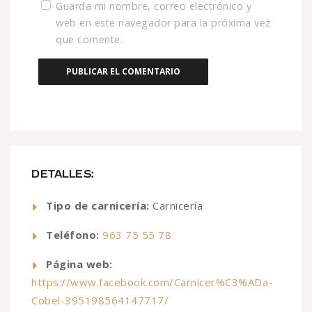
Guarda mi nombre, correo electrónico y
web en este navegador para la próxima vez
que comente.
DETALLES:
Tipo de carnicería:
Carnicería
Teléfono:
963 75 55 78
Página web:
https://www.facebook.com/Carnicer%C3%ADa-
Cobel-395198564147717/