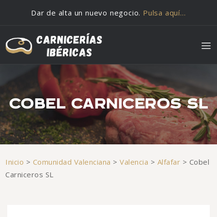
Saltar al contenido
Dar de alta un nuevo negocio.
Pulsa aquí…
COBEL CARNICEROS SL
Inicio
>
Comunidad Valenciana
>
Valencia
>
Alfafar
>
Cobel
Carniceros SL