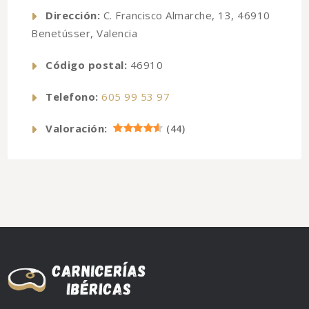
Dirección:
C. Francisco Almarche, 13, 46910
Benetússer, Valencia
Código postal:
46910
Telefono:
605 99 53 97
Valoración:
(
44
)