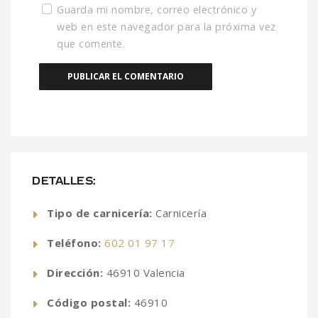
Guarda mi nombre, correo electrónico y
web en este navegador para la próxima vez
que comente.
DETALLES:
Tipo de carnicería:
Carnicería
Teléfono:
602 01 97 17
Dirección:
46910 Valencia
Código postal:
46910