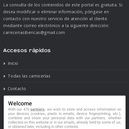
La consulta de los contenidos de este portal es gratuita. Si
desea modificar o eliminar información, póngase en
contacto con nuestro servicio de atención al cliente
mediante correo electrónico a la siguiente dirección:
carniceriasibericas@gmail.com
Accesos rápidos
Inicio
Todas las carnicerías
Contacto
Política de cookies
Welcome
With our 476
partners
, we wish to store and access information on
Política de privacidad
your devices (cookies, pixels in emails, device fingerprinting, etc.),
combine and share your personal data with our partners, whether
collected on this website or in our emails, already held by some of us,
or obtained later, including in other contexts.