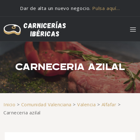
Saltar al contenido
Dar de alta un nuevo negocio.
Pulsa aquí…
CARNECERIA AZILAL
Inicio
>
Comunidad Valenciana
>
Valencia
>
Alfafar
>
Carneceria azilal