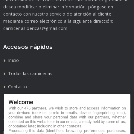
desea modificar o eliminar información, póngase en
contacto con nuestro servicio de atención al cliente
mediante correo electrónico a la siguiente dirección:
carniceriasibericas@gmail.com
Accesos rápidos
Inicio
Todas las carnicerías
Contacto
Política de cookies
Welcome
With our 476
partners
, we wish to store and access information on
Política de privacidad
your devices (cookies, pixels in emails, device fingerprinting, etc.),
combine and share your personal data with our partners, whether
collected on this website or in our emails, already held by some of us,
or obtained later, including in other contexts.
Processing this data (identifiers, browsing, preferences, purchases,
Información de contacto