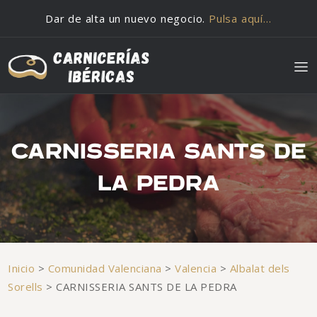
Saltar al contenido
Dar de alta un nuevo negocio.
Pulsa aquí…
CARNISSERIA SANTS DE
LA PEDRA
Inicio
>
Comunidad Valenciana
>
Valencia
>
Albalat dels
Sorells
>
CARNISSERIA SANTS DE LA PEDRA