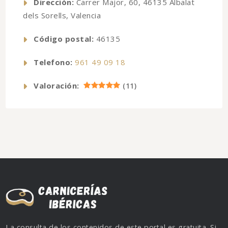
Dirección:
Carrer Major, 60, 46135 Albalat
dels Sorells, Valencia
Código postal:
46135
Telefono:
961 49 09 18
Valoración:
(
11
)
La consulta de los contenidos de este portal es gratuita. Si