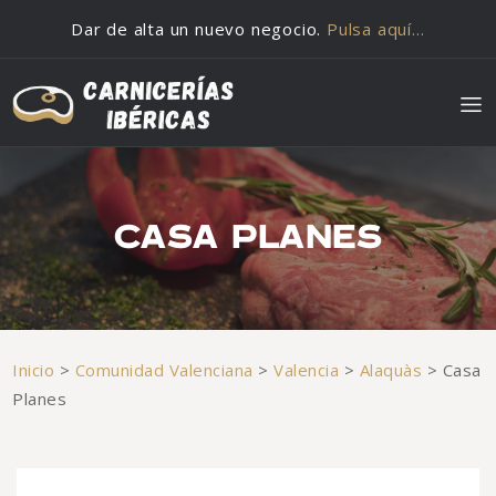
Saltar al contenido
Dar de alta un nuevo negocio.
Pulsa aquí…
CASA PLANES
Inicio
>
Comunidad Valenciana
>
Valencia
>
Alaquàs
>
Casa
Planes