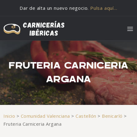
Saltar al contenido
Dar de alta un nuevo negocio.
Pulsa aquí…
FRUTERIA CARNICERIA
ARGANA
Inicio
>
Comunidad Valenciana
>
Castellón
>
Benicarló
>
Fruteria Carniceria Argana