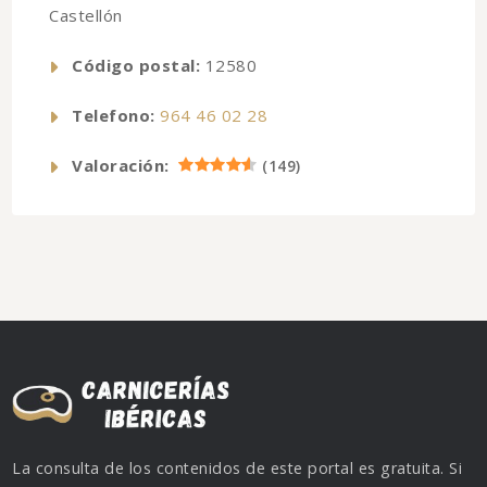
Castellón
Código postal:
12580
Telefono:
964 46 02 28
Valoración:
(
149
)
La consulta de los contenidos de este portal es gratuita. Si