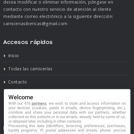
desea modificar o eliminar información, póngase en
contacto con nuestro servicio de atención al cliente
mediante correo electrónico a la siguiente dirección:
carniceriasibericas@gmail.com
Accesos rápidos
Inicio
Todas las carnicerías
Contacto
Política de cookies
Welcome
With our 476
partners
, we wish to store and access information on
Política de privacidad
your devices (cookies, pixels in emails, device fingerprinting, etc.),
combine and share your personal data with our partners, whether
collected on this website or in our emails, already held by some of us,
or obtained later, including in other contexts.
Processing this data (identifiers, browsing, preferences, purchases,
Información de contacto
loyalty programs, IP, postal addresses and emails, phone, precise