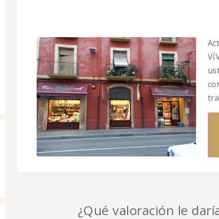
Ac
VÍ
us
co
tr
¿Qué valoración le darí