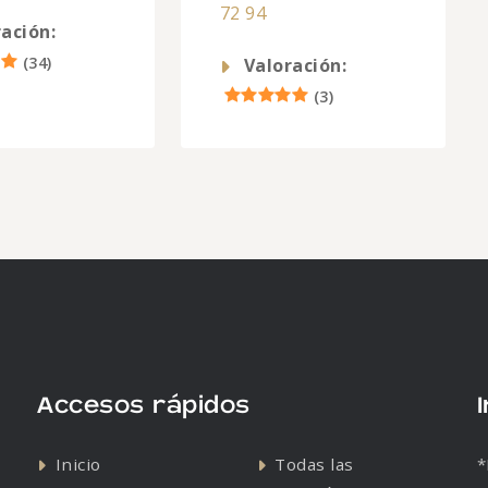
72 94
ación:
(
34
)
Valoración:
(
3
)
Accesos rápidos
Inicio
Todas las
*