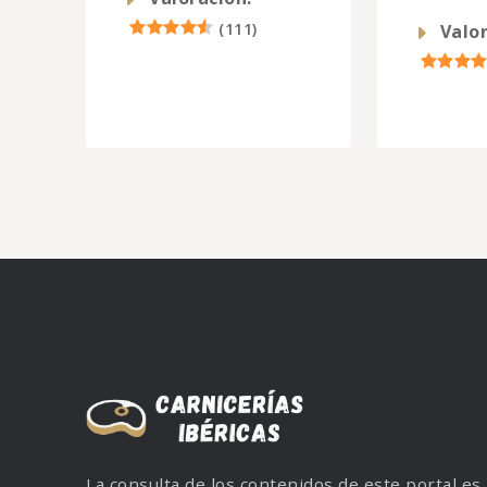
(
111
)
Valor
La consulta de los contenidos de este portal es