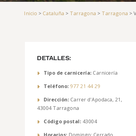
Inicio
>
Cataluña
>
Tarragona
>
Tarragona
>
DETALLES:
Tipo de carnicería:
Carnicería
Teléfono:
977 21 44 29
Dirección:
Carrer d'Apodaca, 21,
43004 Tarragona
Código postal:
43004
Horarios:
Domingo: Cerrado,