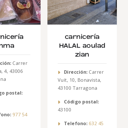
nicería
carnicería
Inma
HALAL aoulad
zian
ción:
Carrer
, 4, 43006
Dirección:
Carrer
ona
Vuit, 10, Bonavista,
43100 Tarragona
go postal:
Código postal:
43100
fono:
977 54
Telefono:
632 45