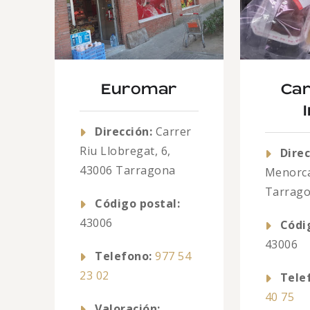
Euromar
Car
Dirección:
Carrer
Riu Llobregat, 6,
Direc
43006 Tarragona
Menorca
Tarrag
Código postal:
43006
Códi
43006
Telefono:
977 54
23 02
Tele
40 75
Valoración: