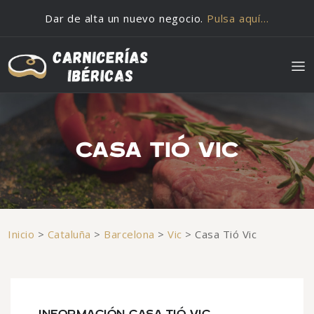
Saltar al contenido
Dar de alta un nuevo negocio.
Pulsa aquí…
CASA TIÓ VIC
Inicio
>
Cataluña
>
Barcelona
>
Vic
>
Casa Tió Vic
INFORMACIÓN CASA TIÓ VIC