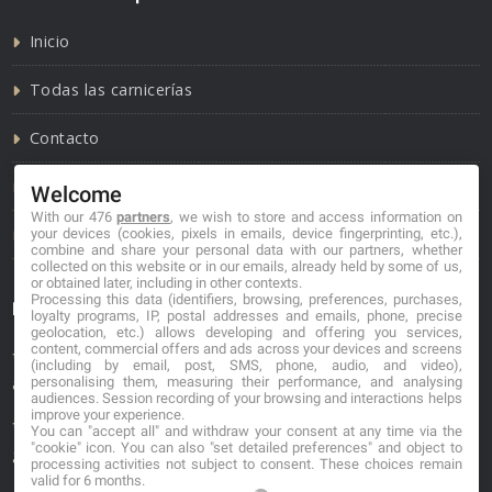
Inicio
Todas las carnicerías
Contacto
Política de cookies
Welcome
With our 476
partners
, we wish to store and access information on
Política de privacidad
your devices (cookies, pixels in emails, device fingerprinting, etc.),
combine and share your personal data with our partners, whether
collected on this website or in our emails, already held by some of us,
or obtained later, including in other contexts.
Processing this data (identifiers, browsing, preferences, purchases,
Información de contacto
loyalty programs, IP, postal addresses and emails, phone, precise
geolocation, etc.) allows developing and offering you services,
content, commercial offers and ads across your devices and screens
*No se garantiza que los datos mostrados estén
(including by email, post, SMS, phone, audio, and video),
personalising them, measuring their performance, and analysing
actualizados.
audiences. Session recording of your browsing and interactions helps
improve your experience.
** Los precios mostrados son estimaciones y no se
You can "accept all" and withdraw your consent at any time via the
"cookie" icon
. You can also "set detailed preferences" and object to
garantiza su veracidad.
processing activities not subject to consent. These choices remain
valid for 6 months.