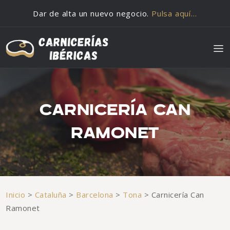
Saltar al contenido
Dar de alta un nuevo negocio.
Pulsa aquí…
CARNICERÍA CAN
RAMONET
Inicio
>
Cataluña
>
Barcelona
>
Tona
>
Carnicería Can
Ramonet