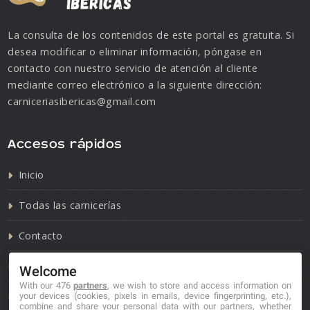
La consulta de los contenidos de este portal es gratuita. Si
desea modificar o eliminar información, póngase en
contacto con nuestro servicio de atención al cliente
mediante correo electrónico a la siguiente dirección:
carniceriasibericas@gmail.com
Accesos rápidos
Inicio
Todas las carnicerías
Contacto
Política de cookies
Welcome
With our 476
partners
, we wish to store and access information on
Política de privacidad
your devices (cookies, pixels in emails, device fingerprinting, etc.),
combine and share your personal data with our partners, whether