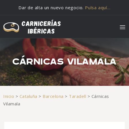
Saltar al contenido
Dar de alta un nuevo negocio.
Pulsa aquí…
CÁRNICAS VILAMALA
Inicio
>
Cataluña
>
Barcelona
>
Taradell
>
Cárnicas
Vilamala