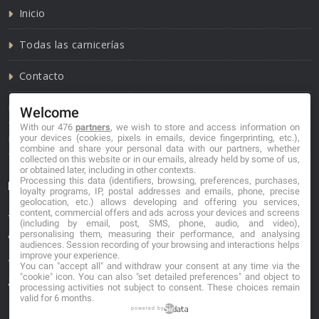
Inicio
Todas las carnicerías
Contacto
Política de cookies
Welcome
With our 476
partners
, we wish to store and access information on
Política de privacidad
your devices (cookies, pixels in emails, device fingerprinting, etc.),
combine and share your personal data with our partners, whether
collected on this website or in our emails, already held by some of us,
or obtained later, including in other contexts.
Processing this data (identifiers, browsing, preferences, purchases,
Información de contacto
loyalty programs, IP, postal addresses and emails, phone, precise
geolocation, etc.) allows developing and offering you services,
content, commercial offers and ads across your devices and screens
*No se garantiza que los datos mostrados estén
(including by email, post, SMS, phone, audio, and video),
actualizados.
personalising them, measuring their performance, and analysing
audiences. Session recording of your browsing and interactions helps
improve your experience.
** Los precios mostrados son estimaciones y no se
You can "accept all" and withdraw your consent at any time via the
"cookie" icon
. You can also "set detailed preferences" and object to
garantiza su veracidad.
processing activities not subject to consent. These choices remain
valid for 6 months.
powered by