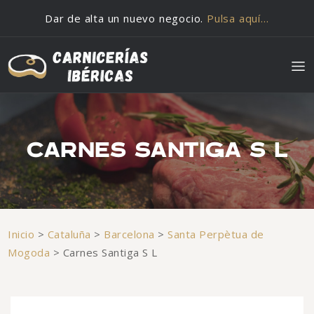
Saltar al contenido
Dar de alta un nuevo negocio.
Pulsa aquí…
CARNES SANTIGA S L
Inicio
>
Cataluña
>
Barcelona
>
Santa Perpètua de
Mogoda
>
Carnes Santiga S L