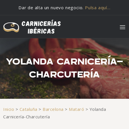
Saltar al contenido
Dar de alta un nuevo negocio.
Pulsa aquí…
YOLANDA CARNICERÍA-
CHARCUTERÍA
Inicio
>
Cataluña
>
Barcelona
>
Mataró
>
Yolanda
Carnicería-Charcutería