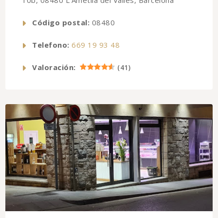
10b, 08480 L'Ametlla del Vallès, Barcelona
Código postal:
08480
Telefono:
669 19 93 48
Valoración:
(
41
)