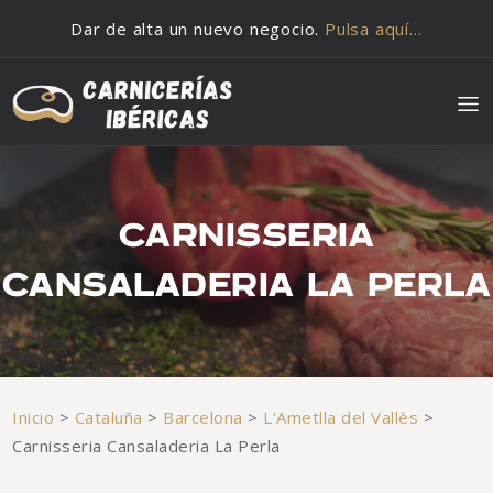
Saltar al contenido
Dar de alta un nuevo negocio.
Pulsa aquí…
CARNISSERIA
CANSALADERIA LA PERLA
Inicio
>
Cataluña
>
Barcelona
>
L'Ametlla del Vallès
>
Carnisseria Cansaladeria La Perla