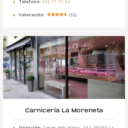
Telefono:
938 71 51 96
Valoración:
(
52
)
Carnicería La Moreneta
Dirección:
Carrer dels Banys, 162, 08530 La