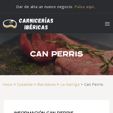
Saltar al contenido
Dar de alta un nuevo negocio.
Pulsa aquí…
CAN PERRIS
Inicio
>
Cataluña
>
Barcelona
>
La Garriga
>
Can Perris
INFORMACIÓN CAN PERRIS