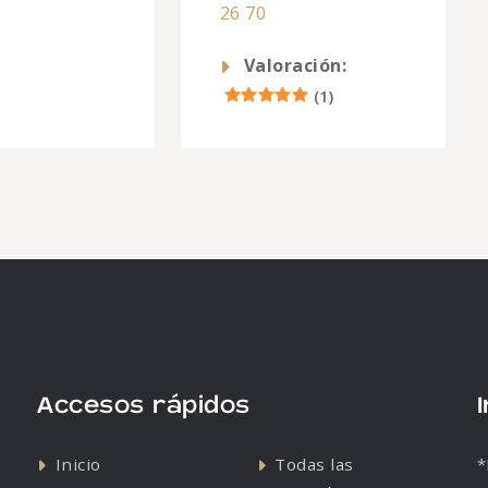
26 70
Valoración:
(
1
)
Accesos rápidos
Inicio
Todas las
*