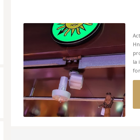
Ac
Hn
pr
la
fo