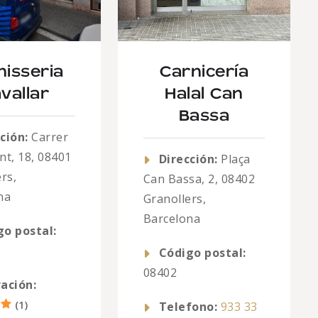
nisseria
Carnicería
vallar
Halal Can
Bassa
ción:
Carrer
nt, 18, 08401
Dirección:
Plaça
rs,
Can Bassa, 2, 08402
na
Granollers,
Barcelona
go postal:
Código postal:
08402
ación:
(
1
)
Telefono:
933 33