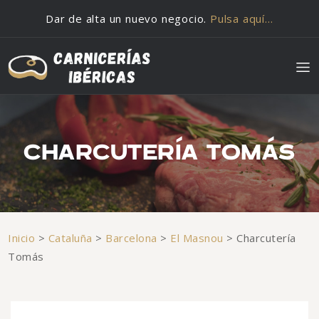
Saltar al contenido
Dar de alta un nuevo negocio.
Pulsa aquí…
CHARCUTERÍA TOMÁS
Inicio
>
Cataluña
>
Barcelona
>
El Masnou
>
Charcutería
Tomás