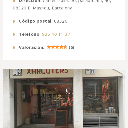
Dirección:
Carrer Itàlia, 50, parada 26 i, 40,
08320 El Masnou, Barcelona
Código postal:
08320
Telefono:
935 40 11 37
Valoración:
(
6
)