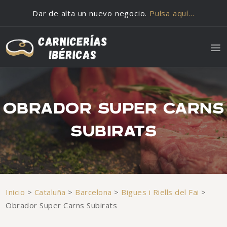
Saltar al contenido
Dar de alta un nuevo negocio.
Pulsa aquí…
OBRADOR SUPER CARNS
SUBIRATS
Inicio
>
Cataluña
>
Barcelona
>
Bigues i Riells del Fai
>
Obrador Super Carns Subirats