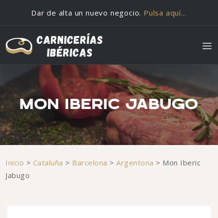
Saltar al contenido
Dar de alta un nuevo negocio.
Pulsa aquí…
MON IBERIC JABUGO
Inicio
>
Cataluña
>
Barcelona
>
Argentona
>
Mon Iberic
Jabugo