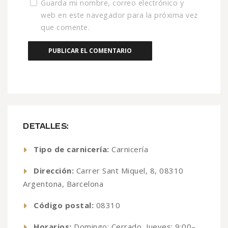
Guarda mi nombre, correo electrónico y
web en este navegador para la próxima vez
que comente.
DETALLES:
Tipo de carnicería:
Carnicería
Dirección:
Carrer Sant Miquel, 8, 08310
Argentona, Barcelona
Código postal:
08310
Horarios:
Domingo: Cerrado, Jueves: 9:00–