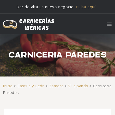
Saltar al contenido
Dar de alta un nuevo negocio.
Pulsa aquí…
CARNICERIA PAREDES
Inicio
>
Castilla y León
>
Zamora
>
Villalpando
>
Carniceria
Paredes