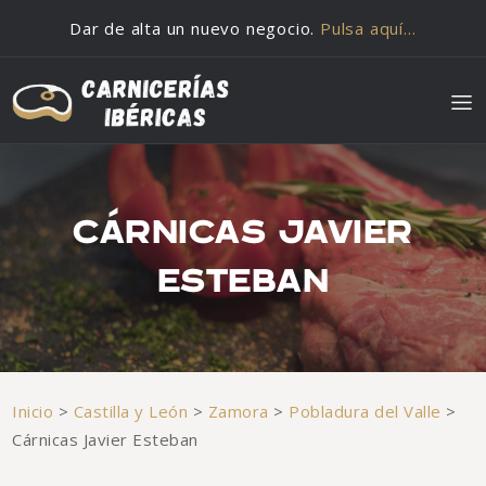
Saltar al contenido
Dar de alta un nuevo negocio.
Pulsa aquí…
CÁRNICAS JAVIER
ESTEBAN
Inicio
>
Castilla y León
>
Zamora
>
Pobladura del Valle
>
Cárnicas Javier Esteban