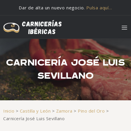
Saltar al contenido
Dar de alta un nuevo negocio.
Pulsa aquí…
CARNICERÍA JOSÉ LUIS
SEVILLANO
Inicio
>
Castilla y León
>
Zamora
>
Pino del Oro
>
Carnicería José Luis Sevillano