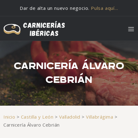
Saltar al contenido
Dar de alta un nuevo negocio.
Pulsa aquí…
CARNICERÍA ÁLVARO
CEBRIÁN
Inicio
>
Castilla y León
>
Valladolid
>
Villabrágima
>
Carnicería Álvaro Cebrián