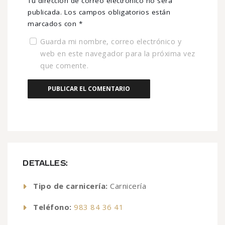
Tu dirección de correo electrónico no será
publicada.
Los campos obligatorios están
marcados con
*
Guarda mi nombre, correo electrónico y
web en este navegador para la próxima vez
que comente.
DETALLES:
Tipo de carnicería:
Carnicería
Teléfono:
983 84 36 41