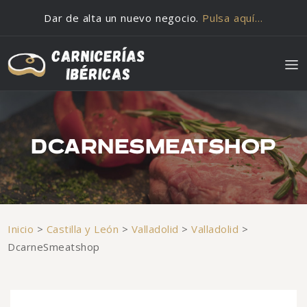
Saltar al contenido
Dar de alta un nuevo negocio.
Pulsa aquí…
DCARNESMEATSHOP
Inicio
>
Castilla y León
>
Valladolid
>
Valladolid
>
DcarneSmeatshop