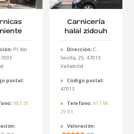
rnicas
Carnicería
niente
halal zidouh
ción:
Pl. del
Dirección:
C.
 47003
Sevilla, 25, 47013
id
Valladolid
go postal:
Código postal:
47013
fono:
983 35
Telefono:
617 86
29 83
ación:
Valoración: