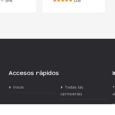
(
84
)
(
28
)
Accesos rápidos
Inicio
Todas las
*
carnicerías
a
*
Contacto
Política de cookies
s