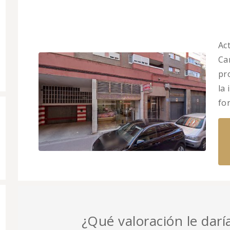
Ac
Car
pr
la
fo
¿Qué valoración le darí