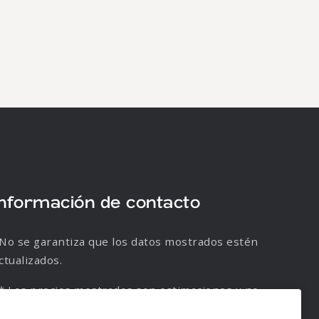
Información de contacto
No se garantiza que los datos mostrados estén
ctualizados.
* Los precios mostrados son estimaciones y no
e garantiza su veracidad.