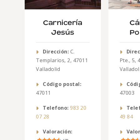
Carnicería
Cá
Jesús
Po
Dirección:
C.
Direc
Templarios, 2, 47011
Pte., 5,
Valladolid
Valladol
Código postal:
Códi
47011
47003
Telefono:
983 20
Tele
07 28
49 84
Valoración:
Valor